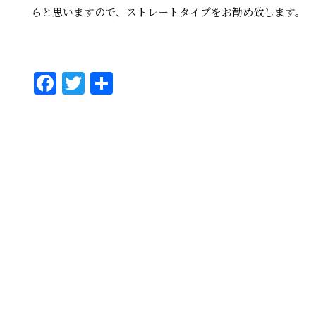
らと思いますので、ストレートタイプをお勧め致します。
Fa
T
共
ce
wi
有
bo
tt
ok
er