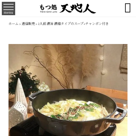

menu
ホーム
>
通信販売
>
2人前 濃旨 濃縮タイプのスープ+チャンポン付き