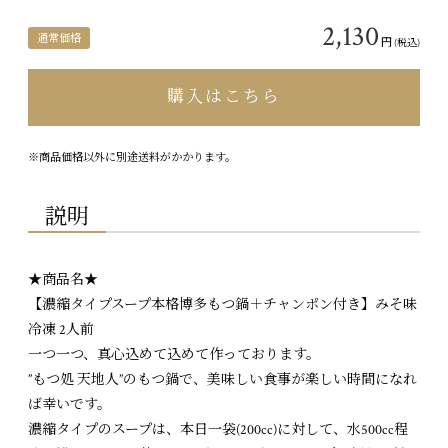
2,130
通常価格
円
(税込)
購入はこちら
※商品価格以外に別途送料がかかります。
説明
★商品名★
【濃縮タイプスープ本格博多もつ鍋＋チャンポン付き】みそ味
冷凍 2人前
一つ一つ、真心込めて込めて作っております。
”もつ処 天地人”のもつ鍋で、美味しい食事が楽しい時間になれ
ば幸いです。
濃縮タイプのスープは、本日一袋(200cc)に対して、水500cc程