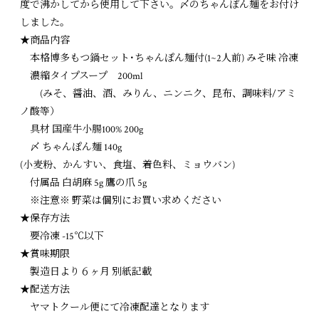
度で沸かしてから使用して下さい。〆のちゃんぽん麺をお付け
しました。
★商品内容
本格博多もつ鍋セット･ちゃんぽん麺付(1~2人前) みそ味 冷凍
濃縮タイプスープ 200ml
(みそ、醤油、酒、みりん、ニンニク、昆布、調味料/アミ
ノ酸等）
具材 国産牛小腸100% 200g
〆 ちゃんぽん麺 140g
(小麦粉、かんすい、食塩、着色料、ミョウバン)
付属品 白胡麻 5g 鷹の爪 5g
※注意※ 野菜は個別にお買い求めください
★保存方法
要冷凍 -15℃以下
★賞味期限
製造日より６ヶ月 別紙記載
★配送方法
ヤマトクール便にて冷凍配達となります