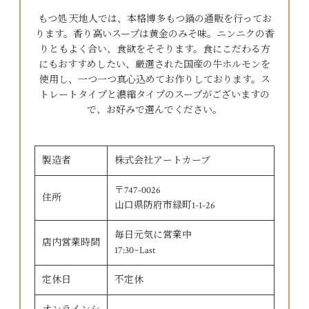
もつ処 天地人では、本格博多もつ鍋の通販を行ってお
ります。香り高いスープは黄金のみそ味。ニンニクの香
りともよく合い、食欲をそそります。食にこだわる方
にもおすすめしたい、厳選された国産の牛ホルモンを
使用し、一つ一つ真心込めてお作りしております。ス
トレートタイプと濃縮タイプのスープがございますの
で、お好みで選んでください。
製造者
株式会社アートカーブ
〒747-0026
住所
山口県防府市緑町1-1-26
毎日元気に営業中
店内営業時間
17:30~Last
定休日
不定休