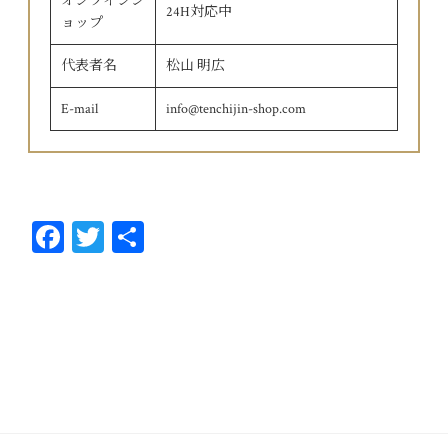
オンラインシ
24H対応中
ョップ
代表者名
松山 明広
E-mail
info@tenchijin-shop.com
Fa
T
共
ce
wi
有
bo
tt
ok
er