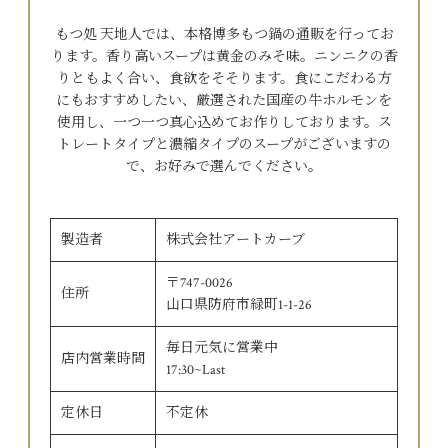
もつ処 天地人では、本格博多もつ鍋の通販を行ってお
ります。香り高いスープは黄金のみそ味。ニンニクの香
りともよく合い、食欲をそそります。食にこだわる方
にもおすすめしたい、厳選された国産の牛ホルモンを
使用し、一つ一つ真心込めてお作りしております。ス
トレートタイプと濃縮タイプのスープがございますの
で、お好みで選んでください。
製造者
株式会社アートカーブ
〒747-0026
住所
山口県防府市緑町1-1-26
毎日元気に営業中
店内営業時間
17:30~Last
定休日
不定休