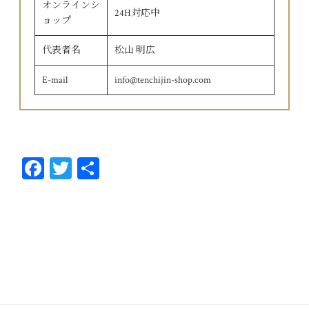
オンラインシ
24H対応中
ョップ
代表者名
松山 明広
E-mail
info@tenchijin-shop.com
Fa
T
共
ce
wi
有
bo
tt
ok
er