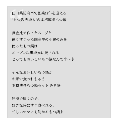
山口県防府市で創業15年を迎える
”もつ処 天地人”の本格博多もつ鍋!
黄金比で作ったスープと
選りすぐった国産牛の小腸のみを
使ったもつ鍋は
オープン以来地元に愛される
とってもおいしいもつ鍋なんです〜♪
そんなおいしいもつ鍋が
お家で食べれちゃう
本格博多もつ鍋セット みそ味!
冷凍で届くので、
好きな時にすぐ食べれる、
忙しいママにも助かるもつ鍋♪