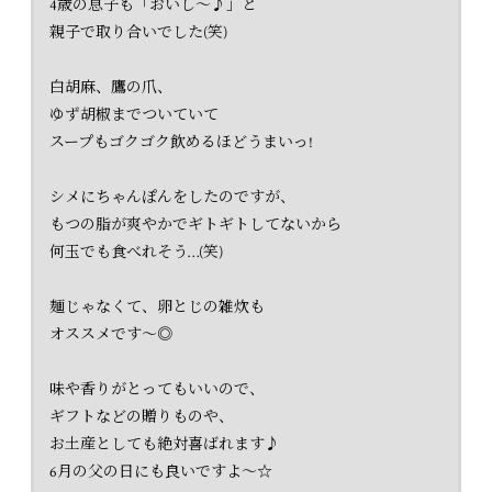
4歳の息子も「おいし〜♪」と
親子で取り合いでした(笑)
白胡麻、鷹の爪、
ゆず胡椒までついていて
スープもゴクゴク飲めるほどうまいっ!
シメにちゃんぽんをしたのですが、
もつの脂が爽やかでギトギトしてないから
何玉でも食べれそう…(笑)
麺じゃなくて、卵とじの雑炊も
オススメです〜◎
味や香りがとってもいいので、
ギフトなどの贈りものや、
お土産としても絶対喜ばれます♪
6月の父の日にも良いですよ〜☆