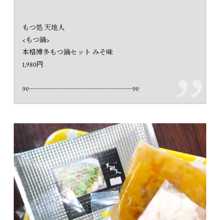
もつ処 天地人
<もつ鍋>
本格博多もつ鍋セット みそ味
1,980円
୨୧┈┈┈┈┈┈┈┈┈┈┈┈┈┈┈୨୧