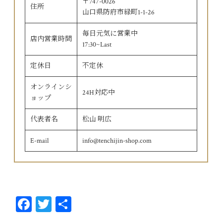
〒747-0026
住所
山口県防府市緑町1-1-26
毎日元気に営業中
店内営業時間
17:30~Last
定休日
不定休
オンラインシ
24H対応中
ョップ
代表者名
松山 明広
E-mail
info@tenchijin-shop.com
Fa
T
共
ce
wi
有