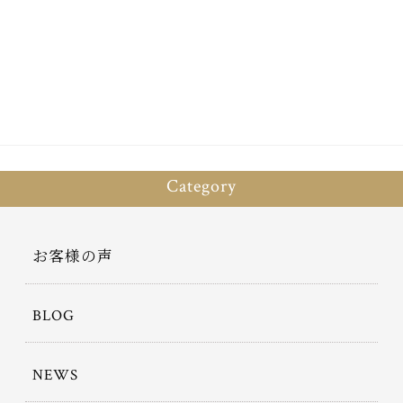
bo
tt
ok
er
Category
お客様の声
BLOG
NEWS