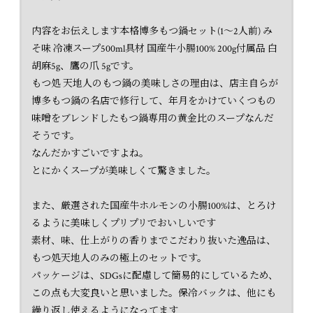
内容をお伝えします本格博多もつ鍋セット(1〜2人前) み
そ味 冷凍スープ500ml具材 国産牛小腸100% 200g付属品 白
胡麻5g、鷹の爪 5gです。
もつ処 天地人のもつ鍋の美味しさの理由は、店主自らが
博多もつ鍋の名店で修行して、年月をかけていくつもの
味噌をブレンドしたもつ鍋専用の黄金比のスープなんだ
そうです。
なんだかすごいですよね。
とにかくスープが美味しくて驚きました。
また、厳選された国産牛ホルモンの小腸100%は、とろけ
るように美味しくプリプリでおいしいです
素材、味、仕上がりの香りまでこだわり抜いた逸品は、
もつ処天地人のみの極上のセットです。
パッケージは、SDGsに配慮して簡易的にしているため、
この点も大変良いと思いました。保冷バックは、他にも
繰り返し使えるようになってます