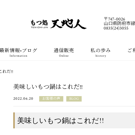
〒747-0026
山口県防府市緑町1
0835(24)3055
最新情報•ブログ
通信販売
私の歩み
ご
Information
Online
history
れだ!!
美味しいもつ鍋はこれだ!!
2022.06.20
お客様の声
BLOG
美味しいもつ鍋はこれだ!!