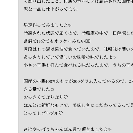
を創り出したこと。付属のホルモンは厳選された国産
沢な一品に仕上がってます。
早速作ってみましたよ✨
冷凍された状態で届くので、冷蔵庫の中で一日解凍し
常温で15分でもオッケーみたい🙆‍♀️
普段はもつ鍋は醤油で食べていたので、味噌味は濃い
あっさりしていて優しいお味噌の味でしたよ✨
小さい子供も好んで食べれる味だったので、うちの子も
国産の小腸100%のもつが200グラム入っているので、
きる量でした☺️
おっきくてぷりぷり♡
ほんとに新鮮なモツで、美味しさにこだわってるって言
とってもプルプル♡
〆はやっぱりちゃんぽん🍜で頂きましたよ✨