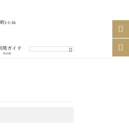
-1-26


利用ガイド
Guide