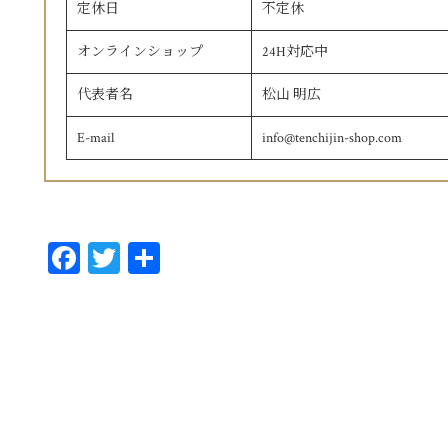
定休日
不定休
オンラインショップ
24H対応中
代表者名
松山 明広
E-mail
info@tenchijin-shop.com
Fa
T
共
ce
wi
有
bo
tt
ok
er