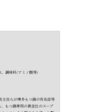
布、調味料/アミノ酸等)
店主自らが博多もつ鍋の有名店等
た、もつ鍋専用の黄金比のスープ