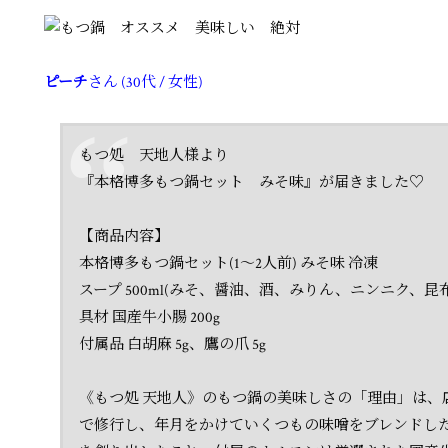
ピーチ
さん (30代 / 女性)
もつ処 天地人様より
『本格博多もつ鍋セット みそ味』が届きました♡
【商品内容】
本格博多もつ鍋セット(1～2人前) みそ味 冷凍
スープ 500ml(みそ、醤油、酒、みりん、ニンニク、昆
具材 国産牛小腸 200g
付属品 白胡麻 5g、鷹の爪 5g
《もつ処 天地人》のもつ鍋の美味しさの「理由」は、
で修行し、年月をかけていくつもの味噌をブレンドし