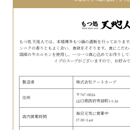
本格博多もつ鍋の通販｜もつ処
もつ処 天地人では、本格博多もつ鍋の通販を行っておりま
ンニクの香りともよく合い、食欲をそそります。食にこだわ
国産の牛ホルモンを使用し、一つ一つ真心込めてお作りして
イプのスープがございますので、お好み
製造者
株式会社アートカーブ
〒747-0026
住所
山口県防府市緑町1-1-26
毎日元気に営業中
店内営業時間
17:30~Last