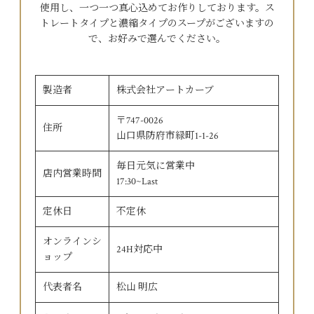
使用し、一つ一つ真心込めてお作りしております。ス
トレートタイプと濃縮タイプのスープがございますの
で、お好みで選んでください。
製造者
株式会社アートカーブ
〒747-0026
住所
山口県防府市緑町1-1-26
毎日元気に営業中
店内営業時間
17:30~Last
定休日
不定休
オンラインシ
24H対応中
ョップ
代表者名
松山 明広