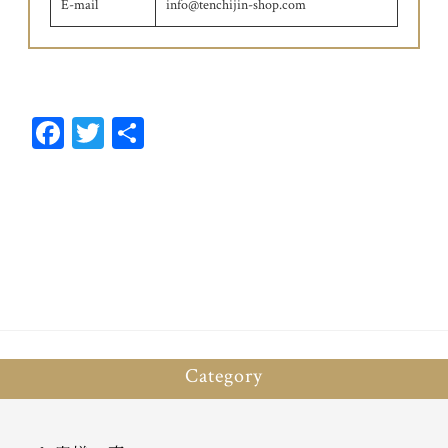
E-mail
info@tenchijin-shop.com
Fa
T
共
ce
wi
有
bo
tt
ok
er
Category