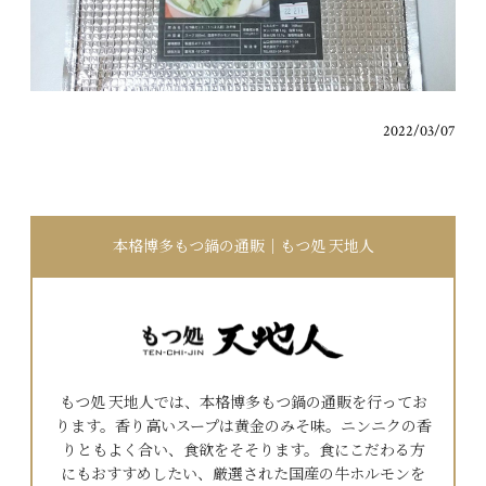
2022/03/07
本格博多もつ鍋の通販｜もつ処 天地人
もつ処 天地人では、本格博多もつ鍋の通販を行ってお
ります。香り高いスープは黄金のみそ味。ニンニクの香
りともよく合い、食欲をそそります。食にこだわる方
にもおすすめしたい、厳選された国産の牛ホルモンを