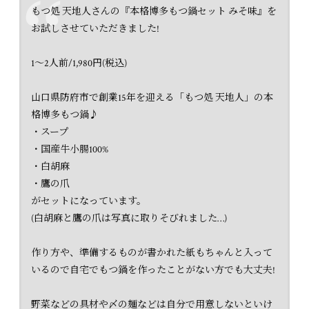
もつ処 天地人さんの『本格博多もつ鍋セット みそ味』を
お試しさせていただきました!
1〜2人前/1,980円(税込)
山口県防府市で創業15年を迎える「もつ処 天地人」の本
格博多もつ鍋♪
・スープ
・国産牛小腸100%
・白胡麻
・鷹の爪
がセットになっています。
(白胡麻と鷹の爪は写真に取りそびれました…)
作り方や、準備するものが書かれた紙もちゃんと入って
いるので自宅でもつ鍋を作ったことがない方でも大丈夫!
野菜などの具材や〆の麺などは自分で用意しないといけ