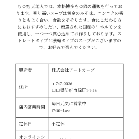
もつ処 天地人では、本格博多もつ鍋の通販を行ってお
ります。香り高いスープは黄金のみそ味。ニンニクの香
りともよく合い、食欲をそそります。食にこだわる方
にもおすすめしたい、厳選された国産の牛ホルモンを
使用し、一つ一つ真心込めてお作りしております。ス
トレートタイプと濃縮タイプのスープがございますの
で、お好みで選んでください。
製造者
株式会社アートカーブ
〒747-0026
住所
山口県防府市緑町1-1-26
毎日元気に営業中
店内営業時間
17:30~Last
定休日
不定休
オンラインシ