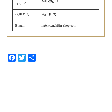
24H対応中
ョップ
代表者名
松山 明広
E-mail
info@tenchijin-shop.com
Fa
T
共
ce
wi
有
bo
tt
ok
er