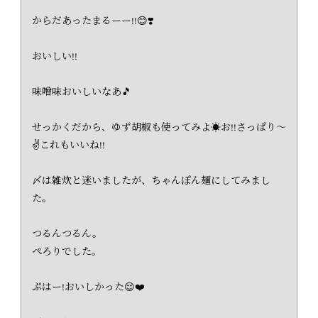
からだあったまるーー!!😊❣️
おいしい!!
味噌味おいしいなあ🎵
せっかくだから、ゆず胡椒も使ってみよ☀️お!!さっぱり～
✌️これもいいね!!
〆は雑炊と迷いましたが、ちゃんぽん麺にしてみまし
た。
つるんつるん。
ぺろりでした。
ぷはー!おいしかった😌❤️