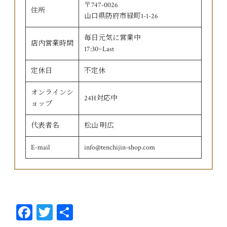
〒747-0026
住所
山口県防府市緑町1-1-26
毎日元気に営業中
店内営業時間
17:30~Last
定休日
不定休
オンラインシ
24H対応中
ョップ
代表者名
松山 明広
E-mail
info@tenchijin-shop.com
Fa
T
共