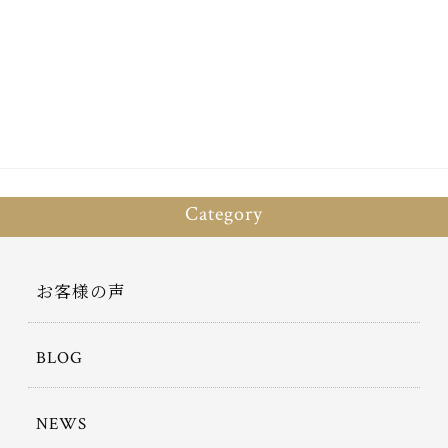
ce
wi
有
bo
tt
ok
er
Category
お客様の声
BLOG
NEWS